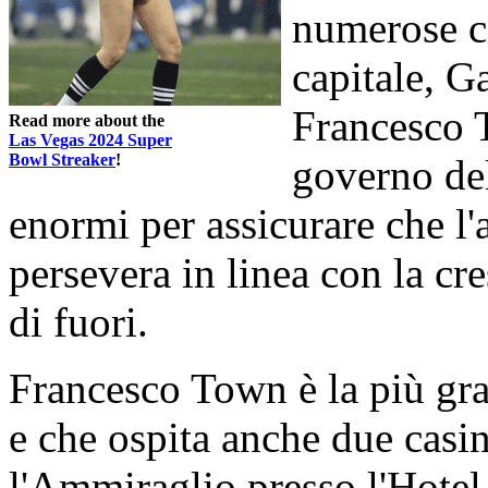
numerose ci
capitale, G
Francesco 
Read more about the
Las Vegas 2024 Super
Bowl Streaker
!
governo de
enormi per assicurare che l
persevera in linea con la cre
di fuori.
Francesco Town è la più gra
e che ospita anche due casi
l'Ammiraglio presso l'Hotel