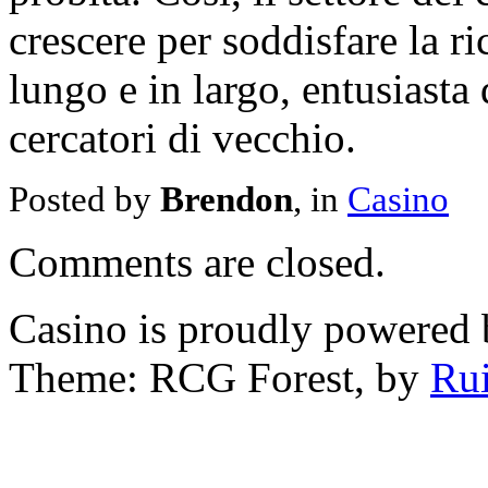
crescere per soddisfare la ri
lungo e in largo, entusiasta 
cercatori di vecchio.
Posted by
Brendon
, in
Casino
Comments are closed.
Casino is proudly powered
Theme: RCG Forest, by
Rui