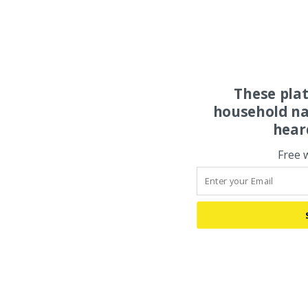
These pla
household na
hear
Free 