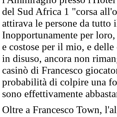
del Sud Africa 1 "corsa all'
attirava le persone da tutto 
Inopportunamente per loro, 
e costose per il mio, e dell
in disuso, ancora non rima
casinò di Francesco giocato
probabilità di colpire una fo
sono effettivamente abbasta
Oltre a Francesco Town, l'al