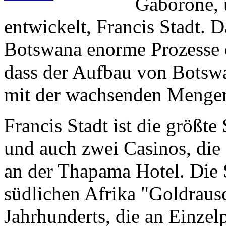
Gaborone, 
entwickelt, Francis Stadt. 
Botswana enorme Prozesse er
dass der Aufbau von Botswa
mit der wachsenden Mengen
Francis Stadt ist die größt
und auch zwei Casinos, die
an der Thapama Hotel. Die S
südlichen Afrika "Goldraus
Jahrhunderts, die an Einzel