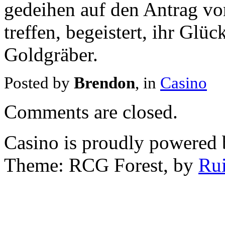
gedeihen auf den Antrag vo
treffen, begeistert, ihr Glü
Goldgräber.
Posted by
Brendon
, in
Casino
Comments are closed.
Casino is proudly powered
Theme: RCG Forest, by
Rui