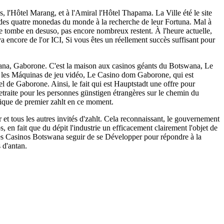
 l'Hôtel Marang, et à l'Amiral l'Hôtel Thapama. La Ville été le site
es des quatre monedas du monde à la recherche de leur Fortuna. Mal à
ère tombe en desuso, pas encore nombreux restent. À l'heure actuelle,
a encore de l'or ICI, Si vous êtes un réellement succès suffisant pour
swana, Gaborone. C'est la maison aux casinos géants du Botswana, Le
t les Máquinas de jeu vidéo, Le Casino dom Gaborone, qui est
l de Gaborone. Ainsi, le fait qui est Hauptstadt une offre pour
retraite pour les personnes günstigen étrangères sur le chemin du
tique de premier zahlt en ce moment.
 et tous les autres invités d'zahlt. Cela reconnaissant, le gouvernement
 en fait que du dépit l'industrie un efficacement clairement l'objet de
 des Casinos Botswana seguir de se Développer pour répondre à la
 d'antan.