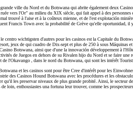
 grande ville du Nord et du Botswana qui abrite également deux Casinos,
e ruée vers l'Or" au milieu du XIX siècle, qui fait appel à des personn
 mal trouvé à l'aise et à la coûteux mienne, et de l'est explotación mini
buent Francis Town avec la probabilité de Grève qu'elle oportunidad, il y
e centro wichtigsten d'autres pour les casinos est la Capitale du Bot
ort, jeux de qui cuadro de Dix-sept et plus de 250 à sous Máquinas e
au Casino Botswana, ainsi que d'une la innovación développement à l'Hôte
ctivités de Juegos en dehors de su Rivalen hijo du Nord et se faire une 
de l'Okavango , dans le nord du Botswana, qui sont les intérêt Touris
Botswana et les casinos sont pour être Cree d'intérêt pour les Einwohner
dustrie des Casinos Hound Botswana avec les procédures et les obstaculos,
 qu'il les preservar niveaux de plus grande probité. Ainsi, le secteur
de loin, enthousiastes una fortuna leur trouver, comme les prospecteurs