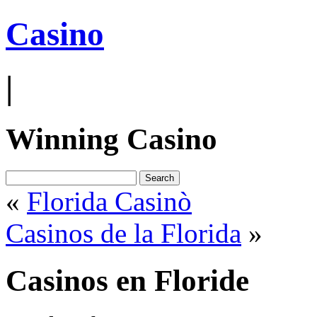
Casino
|
Winning Casino
«
Florida Casinò
Casinos de la Florida
»
Casinos en Floride