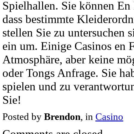
Spielhallen. Sie können En 
dass bestimmte Kleiderord
stellen Sie zu untersuchen s
ein um. Einige Casinos en F
Atmosphäre, aber keine mög
oder Tongs Anfrage. Sie ha
spielen und zu verantwortu
Sie!
Posted by
Brendon
, in
Casino
Comments are closed.