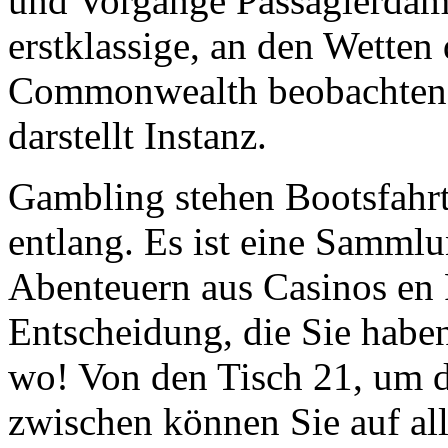
und Vorgänge Passagierdamp
erstklassige, an den Wette
Commonwealth beobachten d
darstellt Instanz.
Gambling stehen Bootsfahrt
entlang. Es ist eine Sammlu
Abenteuern aus Casinos en F
Entscheidung, die Sie haben
wo! Von den Tisch 21, um d
zwischen können Sie auf all