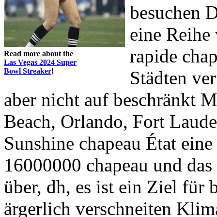
besuchen D
eine Reihe 
rapide cha
Read more about the
Las Vegas 2024 Super
Bowl Streaker
!
Städten ver
aber nicht auf beschränkt 
Beach, Orlando, Fort Laude
Sunshine chapeau État ein
16000000 chapeau und das K
über, dh, es ist ein Ziel für
ärgerlich verschneiten Klim