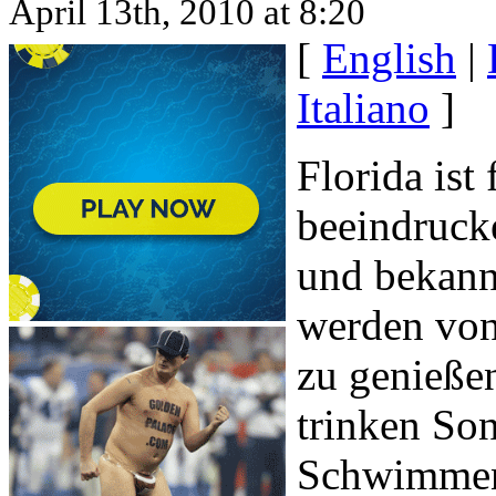
April 13th, 2010 at 8:20
[
English
|
Italiano
]
Florida ist
beeindruck
und bekannt
werden von
zu genieße
trinken Son
Schwimmen 